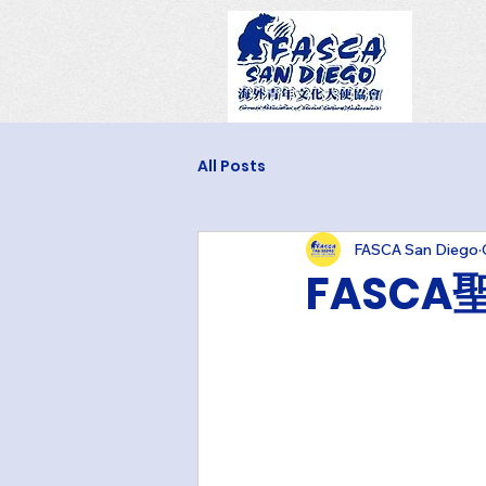
All Posts
FASCA San Diego
FASC