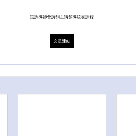
諮詢導師曾詩韻主講領導統御課程
文章連結