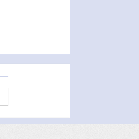
ghing, Learning, and
niting: FASCA San
go’s Lunar New Year