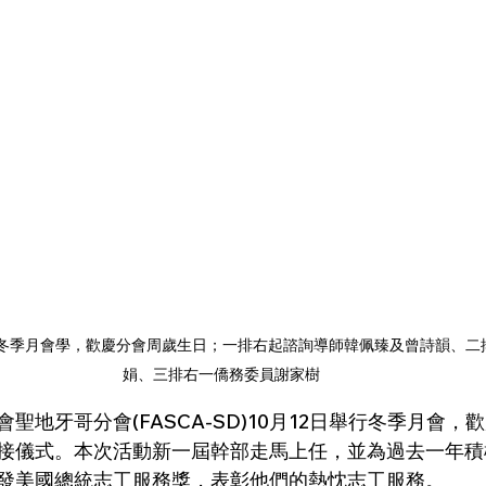
舉行冬季月會學，歡慶分會周歲生日；一排右起諮詢導師韓佩臻及曾詩韻、二
娟、三排右一僑務委員謝家樹
聖地牙哥分會(FASCA-SD)10月12日舉行冬季月會，
接儀式。本次活動新一屆幹部走馬上任，並為過去一年積
發美國總統志工服務獎，表彰他們的熱忱志工服務。