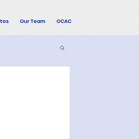
otos
Our Team
OCAC
日