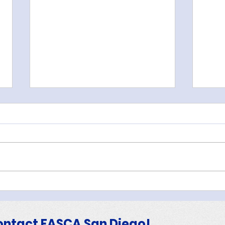
FASCA-SD Demonstrate
Lau
Project Management
Reu
Skills at SDCA Lunar New
Die
ontact FASCA San Diego!