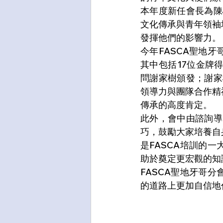
本年度新任會長為陳
文化傳承與青年領袖
發揮他們的影響力。
今年FASCA聖地牙
其中包括17位金牌得
問謝家樹頒發；謝家
領導力與團隊合作精
傳承的高度肯定。
此外，會中由諮詢導
巧，鼓勵大家培養自
是FASCA培訓的
助於奠定更宏觀的知
FASCA聖地牙哥
的道路上更加自信地