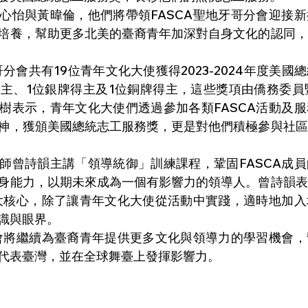
心怡與黃暐倫，他們將帶領FASCA聖地牙哥分會迎接
培養，幫助更多北美的臺裔青年加深對自身文化的認同，
哥分會共有19位青年文化大使獲得2023-2024年度美
主、1位銀牌得主及1位銅牌得主，這些獎項由僑務委員暨F
樹表示，青年文化大使們透過參加各類FASCA活動及
神，獲頒美國總統志工服務獎，更是對他們積極參與社區
師曾詩韻主講「領導統御」訓練課程，鞏固FASCA成
身能力，以期未來成為一個有影響力的領導人。曾詩韻表
一大核心，除了讓青年文化大使從活動中實踐，適時地加
識與眼界。
分會將繼續為臺裔青年提供更多文化與領導力的學習機會
代表臺灣，並在全球舞臺上發揮影響力。