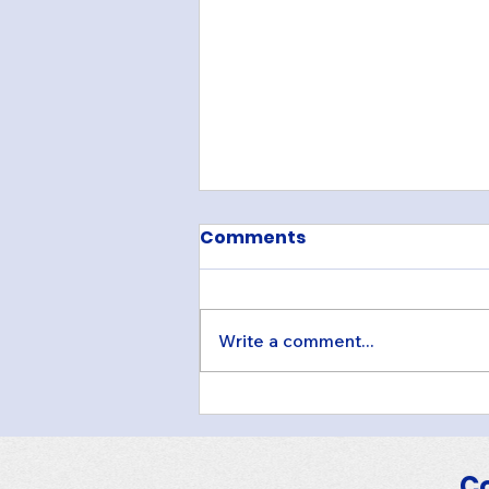
Comments
Write a comment...
FASCA San Diego
Supports Shelter
Animals and Celebrates
C